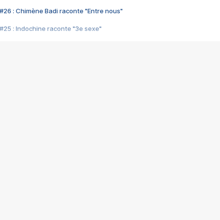
#26 : Chimène Badi raconte "Entre nous"
#25 : Indochine raconte "3e sexe"
#24 : Zaho raconte "C'est chelou"
#23 : Patrick Bruel raconte "Au café des délices"
#22 : Kyo raconte "Le chemin"
#21 : Nolwenn Leroy raconte "Cassé"
#20 : Patrick Hernandez raconte "Born to be alive"
#19 : Lorie raconte "Près de moi"
#18 : Michael Jones raconte "A nos actes manqués" (avec Jean-Jacque
#17 : Khaled raconte "Aïcha"
#16 : Corneille raconte "Parce qu'on vient de loin"
#15 : Indochine raconte "L'aventurier"