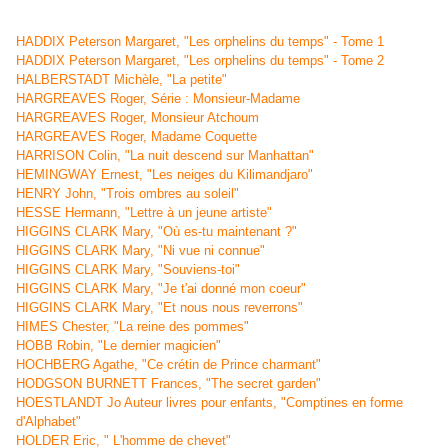
HADDIX Peterson Margaret, "Les orphelins du temps" - Tome 1
HADDIX Peterson Margaret, "Les orphelins du temps" - Tome 2
HALBERSTADT Michèle, "La petite"
HARGREAVES Roger, Série : Monsieur-Madame
HARGREAVES Roger, Monsieur Atchoum
HARGREAVES Roger, Madame Coquette
HARRISON Colin, "La nuit descend sur Manhattan"
HEMINGWAY Ernest, "Les neiges du Kilimandjaro"
HENRY John, "Trois ombres au soleil"
HESSE Hermann, "Lettre à un jeune artiste"
HIGGINS CLARK Mary, "Où es-tu maintenant ?"
HIGGINS CLARK Mary, "Ni vue ni connue"
HIGGINS CLARK Mary, "Souviens-toi"
HIGGINS CLARK Mary, "Je t'ai donné mon coeur"
HIGGINS CLARK Mary, "Et nous nous reverrons"
HIMES Chester, "La reine des pommes"
HOBB Robin, "Le dernier magicien"
HOCHBERG Agathe, "Ce crétin de Prince charmant"
HODGSON BURNETT Frances, "The secret garden"
HOESTLANDT Jo Auteur livres pour enfants, "Comptines en forme
d'Alphabet"
HOLDER Eric, " L'homme de chevet"