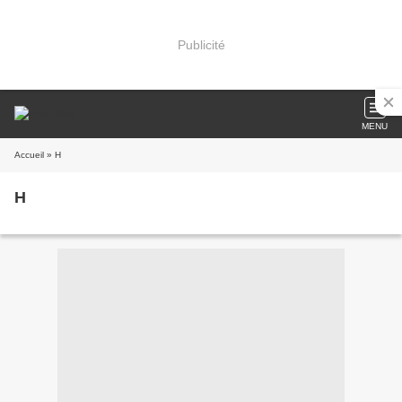
Publicité
MENU
Accueil
» H
H