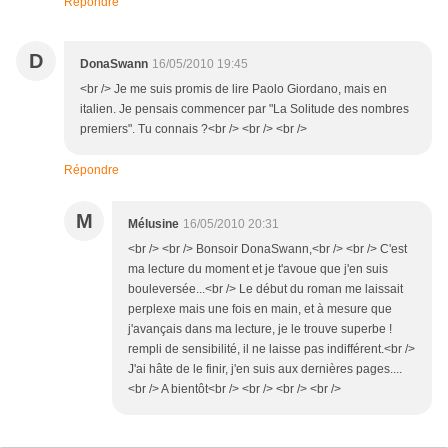
Répondre
D
DonaSwann
16/05/2010 19:45
<br /> Je me suis promis de lire Paolo Giordano, mais en
italien. Je pensais commencer par "La Solitude des nombres
premiers". Tu connais ?<br /> <br /> <br />
Répondre
M
Mélusine
16/05/2010 20:31
<br /> <br /> Bonsoir DonaSwann,<br /> <br /> C'est
ma lecture du moment et je t'avoue que j'en suis
bouleversée...<br /> Le début du roman me laissait
perplexe mais une fois en main, et à mesure que
j'avançais dans ma lecture, je le trouve superbe !
rempli de sensibilité, il ne laisse pas indifférent.<br />
J'ai hâte de le finir, j'en suis aux dernières pages....
<br /> A bientôt<br /> <br /> <br /> <br />