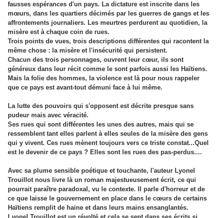
fausses espérances d'un pays. La dictature est inscrite dans les
mœurs, dans les quartiers décimés par les guerres de gangs et les
affrontements journaliers. Les meurtres perdurent au quotidien, la
misère est à chaque coin de rues.
Trois points de vues, trois descriptions différentes qui racontent la
même chose : la misère et l'insécurité qui persistent.
Chacun des trois personnages, ouvrent leur cœur, ils sont
généreux dans leur récit comme le sont parfois aussi les Haïtiens.
Mais la folie des hommes, la violence est là pour nous rappeler
que ce pays est avant-tout démuni face à lui même.
La lutte des pouvoirs qui s'opposent est décrite presque sans
pudeur mais avec véracité.
Ses rues qui sont différentes les unes des autres, mais qui se
ressemblent tant elles parlent à elles seules de la misère des gens
qui y vivent. Ces rues mènent toujours vers ce triste constat...Quel
est le devenir de ce pays ? Elles sont les rues des pas-perdus....
Avec sa plume sensible poétique et touchante, l'auteur Lyonel
Trouillot nous livre là un roman majestueusement écrit, ce qui
pourrait paraître paradoxal, vu le contexte. Il parle d'horreur et de
ce que laisse le gouvernement en place dans le cœurs de certains
Haïtiens remplit de haine et dans leurs mains ensanglantés.
Lyonel Trouillot est un révolté et cela se sent dans ses écrits si