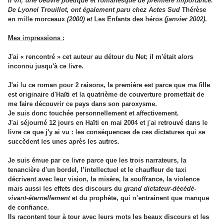
il vit, une oeuvre poétique et romanesque de première importance.
De Lyonel Trouillot, ont également paru chez Actes Sud
Thérèse
en mille morceaux
(2000) et
Les Enfants des héros
(janvier 2002).
Mes impressions :
J'ai « rencontré » cet auteur au détour du Net; il m'était alors
inconnu jusqu'à ce livre.
J'ai lu ce roman pour 2 raisons, la première est parce que ma fille
est originaire d'Haïti et la quatrième de couverture promettait de
me faire découvrir ce pays dans son paroxysme.
Je suis donc touchée personnellement et affectivement.
J'ai séjourné 12 jours en Haïti en mai 2004 et j'ai retrouvé dans le
livre ce que j'y ai vu : les conséquences de ces dictatures qui se
succèdent les unes après les autres.
Je suis émue par ce livre parce que les trois narrateurs, la
tenancière d'un bordel, l’intellectuel et le chauffeur de taxi
décrivent avec leur vision, la misère, la souffrance, la violence
mais aussi les effets des discours du
grand dictateur-décédé-
vivant-éternellement
et du prophète, qui n’entrainent que manque
de confiance.
Ils racontent tour à tour avec leurs mots les beaux discours et les