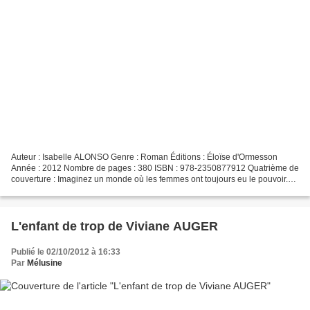
Auteur : Isabelle ALONSO Genre : Roman Éditions : Éloïse d'Ormesson
Année : 2012 Nombre de pages : 380 ISBN : 978-2350877912 Quatrième de
couverture : Imaginez un monde où les femmes ont toujours eu le pouvoir.
Deux représentants du sexe faible, les hommes,...
L'enfant de trop de Viviane AUGER
Publié le 02/10/2012 à 16:33
Par
Mélusine