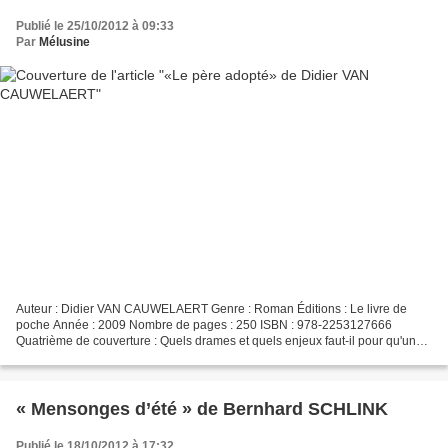
Publié le 25/10/2012 à 09:33
Par
Mélusine
Auteur : Didier VAN CAUWELAERT Genre : Roman Éditions : Le livre de
poche Année : 2009 Nombre de pages : 250 ISBN : 978-2253127666
Quatrième de couverture : Quels drames et quels enjeux faut-il pour qu'un
enfant décide de gagner sa vie comme écrivain,...
« Mensonges d’été » de Bernhard SCHLINK
Publié le 18/10/2012 à 17:32