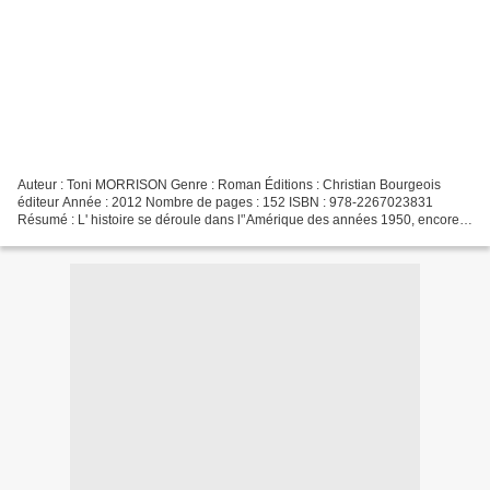
Auteur : Toni MORRISON Genre : Roman Éditions : Christian Bourgeois
éditeur Année : 2012 Nombre de pages : 152 ISBN : 978-2267023831
Résumé : L' histoire se déroule dans l'’Amérique des années 1950, encore
frappée par la ségrégation. La guerre de Corée...