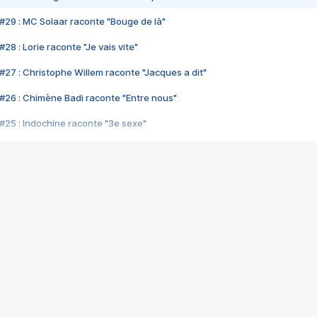
#29 : MC Solaar raconte "Bouge de là"
28 : Lorie raconte "Je vais vite"
#27 : Christophe Willem raconte "Jacques a dit"
#26 : Chimène Badi raconte "Entre nous"
#25 : Indochine raconte "3e sexe"
#24 : Zaho raconte "C'est chelou"
#23 : Patrick Bruel raconte "Au café des délices"
#22 : Kyo raconte "Le chemin"
#21 : Nolwenn Leroy raconte "Cassé"
#20 : Patrick Hernandez raconte "Born to be alive"
#19 : Lorie raconte "Près de moi"
#18 : Michael Jones raconte "A nos actes manqués" (avec Jean-Jacque