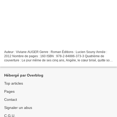
Auteur : Viviane AUGER Genre : Roman Éditions : Lucien Souny Année :
2012 Nombre de pages : 160 ISBN : 978-2-84886-373-3 Quatrième de
couverture : Le jour même de ses cinq ans, Angèle, le cœur brisé, quitte son
village natal pour être placée dans un orphelinat...
Hébergé par Overblog
Top articles
Pages
Contact
Signaler un abus
C.G.U.