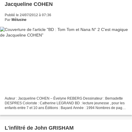
Jacqueline COHEN
Publié le 24/07/2012 à 07:36
Par
Mélusine
Auteur : Jacqueline COHEN – Évelyne REBERG Dessinateur : Bernadette
DESPRES Coloriste : Catherine LEGRAND BD : lecture jeunesse , pour les
enfants entre 7 et 10 ans Éditions : Bayard Année : 1994 Nombres de pages
: 95 ISBN-13: 978-2747013994 Mon résumé...
L'infiltré de John GRISHAM