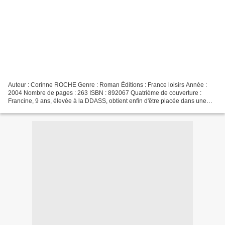
Auteur : Corinne ROCHE Genre : Roman Éditions : France loisirs Année :
2004 Nombre de pages : 263 ISBN : 892067 Quatrième de couverture :
Francine, 9 ans, élevée à la DDASS, obtient enfin d'être placée dans une
famille d'accueil, au bord de la mer. Jo...