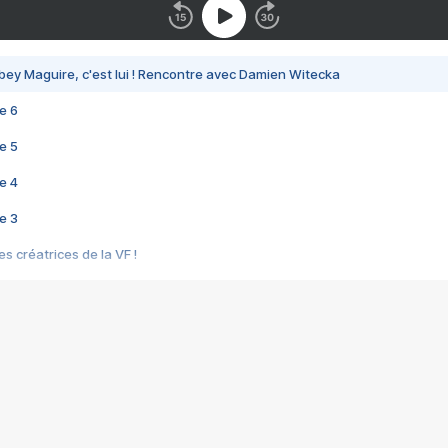
bey Maguire, c'est lui ! Rencontre avec Damien Witecka
e 6
e 5
e 4
e 3
s créatrices de la VF !
e 2
e 1
e Mektoub My Love arrive enfin ! Rencontre avec Shaïn Boumedine et Sal
i : après Toni en famille
elle réalise le bouleversant Dites lui que je l'aime