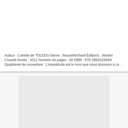
Auteur : Camille de TOLEDO Genre : Nouvelle/chant Éditions : Verdier
Chaoïd Année : 2012 Nombre de pages : 60 ISBN : 978-2864326694
Quatrième de couverture : L’inquiétude est le nom que nous donnons à ce
siècle neuf, au mouvement de toute chose dans ce...