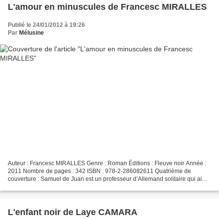
L'amour en minuscules de Francesc MIRALLES
Publié le 24/01/2012 à 19:26
Par
Mélusine
Auteur : Francesc MIRALLES Genre : Roman Éditions : Fleuve noir Année :
2011 Nombre de pages : 342 ISBN : 978-2-286082611 Quatrième de
couverture : Samuel de Juan est un professeur d’Allemand solitaire qui aime
se réfugier dans la littérature et la musique...
L'enfant noir de Laye CAMARA