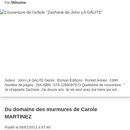
Par
Mélusine
Auteur : John LA GALITE Genre : Roman Éditions : Pocket Année : 1999
Nombre de pages : 264 ISBN : 978-2266097673 Quatrième de couverture : "
Je m'appelle Zacharie, J'ai douze ans. Je vis seul avec ma mère qui est
infirmière de nuit dans un hôpital. Dans...
Du domaine des murmures de Carole
MARTINEZ
Publié le 06/01/2012 à 07:40