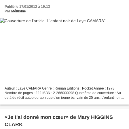
Publié le 17/01/2012 à 19:13
Par
Mélusine
Auteur : Laye CAMARA Genre : Roman Éditions : Pocket Année : 1978
Nombre de pages : 222 ISBN : 2-266000098 Quatrième de couverture : Au
delà du récit autobiographique d'un jeune écrivain de 25 ans, L'enfant noir
nous restitue dans toute sa vérité, la...
«Je t'ai donné mon cœur» de Mary HIGGINS
CLARK