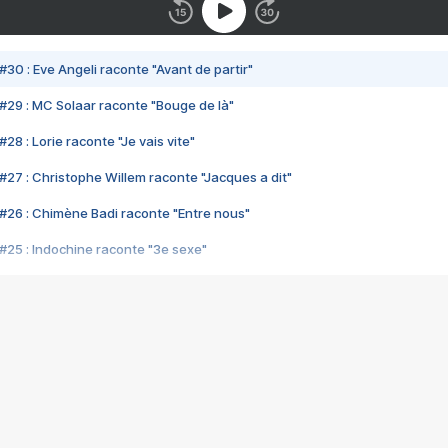
#30 : Eve Angeli raconte "Avant de partir"
#29 : MC Solaar raconte "Bouge de là"
28 : Lorie raconte "Je vais vite"
#27 : Christophe Willem raconte "Jacques a dit"
#26 : Chimène Badi raconte "Entre nous"
#25 : Indochine raconte "3e sexe"
#24 : Zaho raconte "C'est chelou"
#23 : Patrick Bruel raconte "Au café des délices"
#22 : Kyo raconte "Le chemin"
#21 : Nolwenn Leroy raconte "Cassé"
#20 : Patrick Hernandez raconte "Born to be alive"