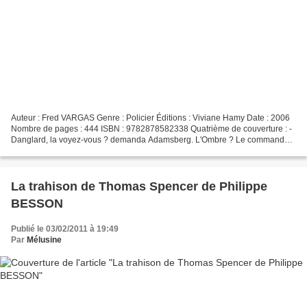
Auteur : Fred VARGAS Genre : Policier Éditions : Viviane Hamy Date : 2006
Nombre de pages : 444 ISBN : 9782878582338 Quatrième de couverture : -
Danglard, la voyez-vous ? demanda Adamsberg. L'Ombre ? Le commandant
revint sur ses pas, tournant les yeux...
La trahison de Thomas Spencer de Philippe
BESSON
Publié le 03/02/2011 à 19:49
Par
Mélusine