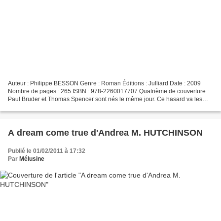
Auteur : Philippe BESSON Genre : Roman Éditions : Julliard Date : 2009
Nombre de pages : 265 ISBN : 978-2260017707 Quatrième de couverture :
Paul Bruder et Thomas Spencer sont nés le même jour. Ce hasard va les
rendre inséparables. Leur enfance, insouciante...
A dream come true d'Andrea M. HUTCHINSON
Publié le 01/02/2011 à 17:32
Par
Mélusine