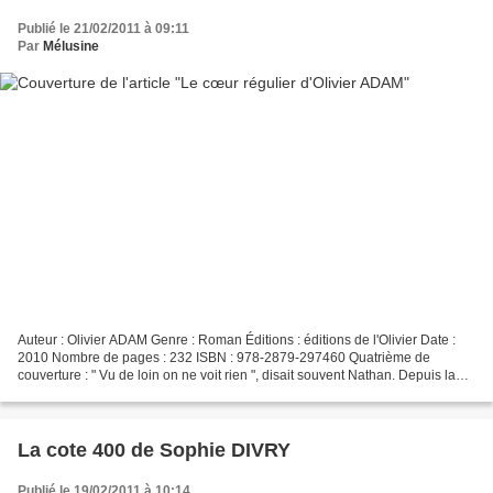
Publié le 21/02/2011 à 09:11
Par
Mélusine
Auteur : Olivier ADAM Genre : Roman Éditions : éditions de l'Olivier Date :
2010 Nombre de pages : 232 ISBN : 978-2879-297460 Quatrième de
couverture : " Vu de loin on ne voit rien ", disait souvent Nathan. Depuis la
mort de ce frère tant aimé, Sarah...
La cote 400 de Sophie DIVRY
Publié le 19/02/2011 à 10:14