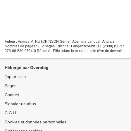
Auteur : Andrea M. HUTCHINSON Genre : Aventure Langue : Anglais
Nombres de pages : 112 pages Éditions : Langenscheidt ELT (2008) ISBN :
978-88-530-0624-0 Résumé : Ellie adore la musique: elle rêve de devenir
une chanteuse et veut aller au Festival de...
Hébergé par Overblog
Top articles
Pages
Contact
Signaler un abus
C.G.U.
Cookies et données personnelles