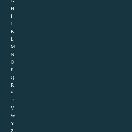
G
H
I
J
K
L
M
N
O
P
Q
R
S
T
V
W
Y
Z