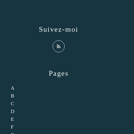
Suivez-moi
Pages
A
B
C
D
E
F