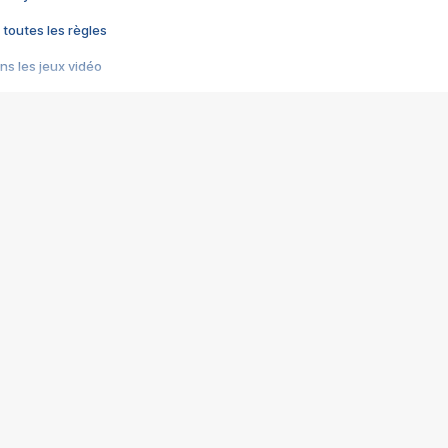
 toutes les règles
s les jeux vidéo
us choquant de Rockstar ? - Le scandale BULLY
e plus moche de Steam
du RÊVE tourne au CAUCHEMAR
pendant 8 heures
it… à tort
umiliés par un jeu vidéo
ire - Final Fantasy 8
ti un empire - Age of Empires
story DOFUS
tard, il crée l'un des pires jeux de tous les temps, MindsEye.