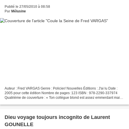
Publié le 27/05/2010 à 08:58
Par
Mélusine
Auteur : Fred VARGAS Genre : Policier/ Nouvelles Éditions : J'ai lu Date :
2005 pour cette édition Nombre de pages :123 ISBN : 978-2290-337974
Quatrième de couverture : « Ton collègue blond est assez emmerdant mais
je l'aime bien, et puis il est généreux....
Dieu voyage toujours incognito de Laurent
GOUNELLE