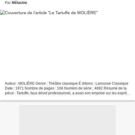
Par
Mélusine
Auteur : MOLIÈRE Genre : Théâtre classique É ditions : Larousse Classique
Date : 1971 Nombre de pages : 168 Numéro de série : 4892 Résumé de la
pièce : Tartuffe, faux dévot professionnel, a assis son emprise sur les esprits
d’Orgon et de sa mère Madame...