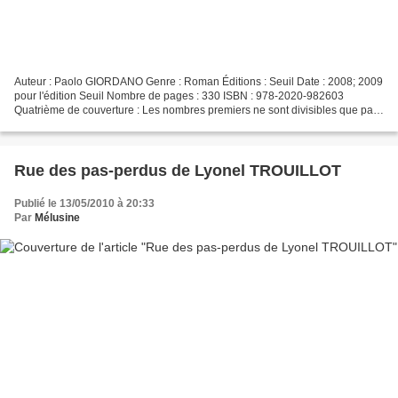
Auteur : Paolo GIORDANO Genre : Roman Éditions : Seuil Date : 2008; 2009
pour l'édition Seuil Nombre de pages : 330 ISBN : 978-2020-982603
Quatrième de couverture : Les nombres premiers ne sont divisibles que par
1 et par eux-mêmes ; soupçonneux et solitaires,...
Rue des pas-perdus de Lyonel TROUILLOT
Publié le 13/05/2010 à 20:33
Par
Mélusine