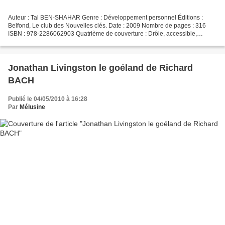
Auteur : Tal BEN-SHAHAR Genre : Développement personnel Éditions :
Belfond, Le club des Nouvelles clés. Date : 2009 Nombre de pages : 316
ISBN : 978-2286062903 Quatrième de couverture : Drôle, accessible,
rassurant, un petit traité pour se libérer d'un...
Jonathan Livingston le goéland de Richard
BACH
Publié le 04/05/2010 à 16:28
Par
Mélusine