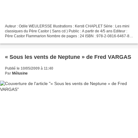
Auteur : Odile WEULERSSE Illustrations : Kersti CHAPLET Série : Les mini
classiques du Père Castor ( Sans cd ) Public : A partir de 4/5 ans Editeur :
Père Castor Flammarion Nombre de pages : 24 ISBN : 978-2-0816-6467-8
Résumé de Amazon.fr Ayant rendu...
« Sous les vents de Neptune » de Fred VARGAS
Publié le 10/05/2009 à 11:40
Par
Mélusine