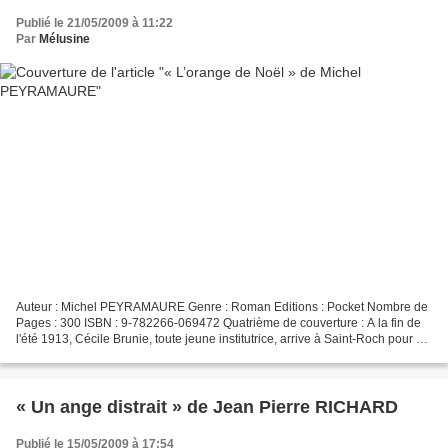
Publié le 21/05/2009 à 11:22
Par
Mélusine
Auteur : Michel PEYRAMAURE Genre : Roman Editions : Pocket Nombre de
Pages : 300 ISBN : 9-782266-069472 Quatrième de couverture : A la fin de
l'été 1913, Cécile Brunie, toute jeune institutrice, arrive à Saint-Roch pour y
prendre possession de son poste....
« Un ange distrait » de Jean Pierre RICHARD
Publié le 15/05/2009 à 17:54