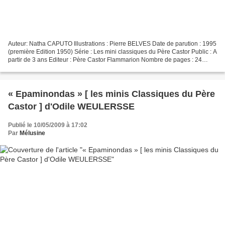
Auteur: Natha CAPUTO Illustrations : Pierre BELVES Date de parution : 1995
(première Edition 1950) Série : Les mini classiques du Père Castor Public : A
partir de 3 ans Editeur : Père Castor Flammarion Nombre de pages : 24
ISBN : 978-2-0816-6006-9 Présentation...
« Epaminondas » [ les minis Classiques du Père
Castor ] d'Odile WEULERSSE
Publié le 10/05/2009 à 17:02
Par
Mélusine