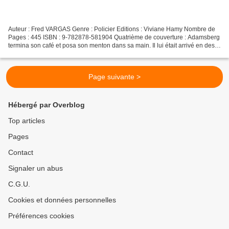
Auteur : Fred VARGAS Genre : Policier Editions : Viviane Hamy Nombre de
Pages : 445 ISBN : 9-782878-581904 Quatrième de couverture : Adamsberg
termina son café et posa son menton dans sa main. Il lui était arrivé en des
tas d'occasions de ne pas comprendre,...
Page suivante >
Hébergé par Overblog
Top articles
Pages
Contact
Signaler un abus
C.G.U.
Cookies et données personnelles
Préférences cookies