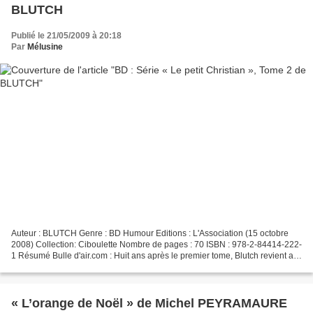
BLUTCH
Publié le 21/05/2009 à 20:18
Par
Mélusine
Auteur : BLUTCH Genre : BD Humour Editions : L'Association (15 octobre
2008) Collection: Ciboulette Nombre de pages : 70 ISBN : 978-2-84414-222-
1 Résumé Bulle d'air.com : Huit ans après le premier tome, Blutch revient au
personnage qui incarne son enfance,...
« L’orange de Noël » de Michel PEYRAMAURE