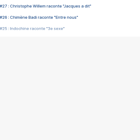
#27 : Christophe Willem raconte "Jacques a dit"
#26 : Chimène Badi raconte "Entre nous"
#25 : Indochine raconte "3e sexe"
#24 : Zaho raconte "C'est chelou"
#23 : Patrick Bruel raconte "Au café des délices"
#22 : Kyo raconte "Le chemin"
#21 : Nolwenn Leroy raconte "Cassé"
#20 : Patrick Hernandez raconte "Born to be alive"
#19 : Lorie raconte "Près de moi"
#18 : Michael Jones raconte "A nos actes manqués" (avec Jean-Jacque
#17 : Khaled raconte "Aïcha"
#16 : Corneille raconte "Parce qu'on vient de loin"